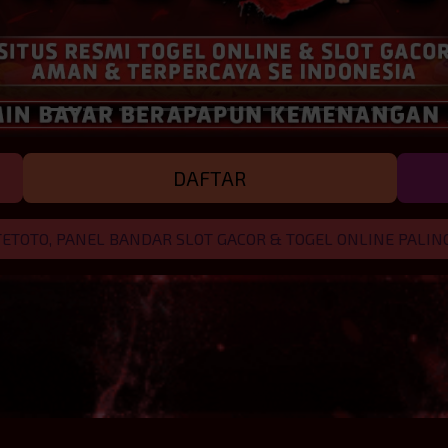
DAFTAR
OT GACOR & TOGEL ONLINE PALING AMANAH SERTA TERPE