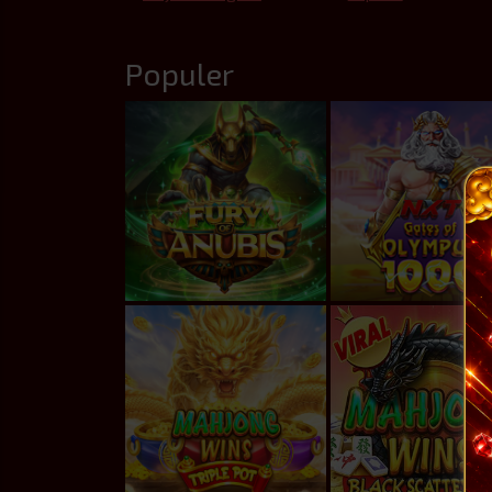
Populer