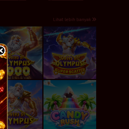
Lihat lebih banyak