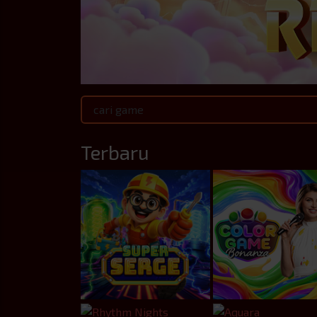
Terbaru