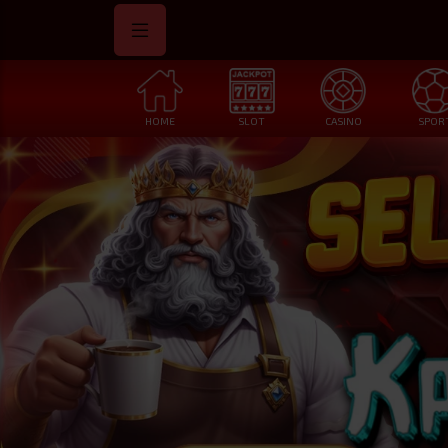
HOME
SLOT
CASINO
SPOR