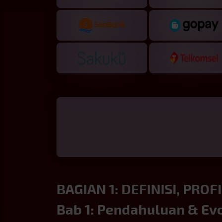
BAGIAN 1: DEFINISI, PR
Bab 1: Pendahuluan & Evo