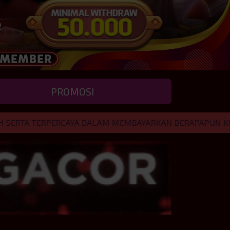
PROMOSI
LAM MEMBAYARKAN BERAPAPUN KEMENANGAN PEMAIN.