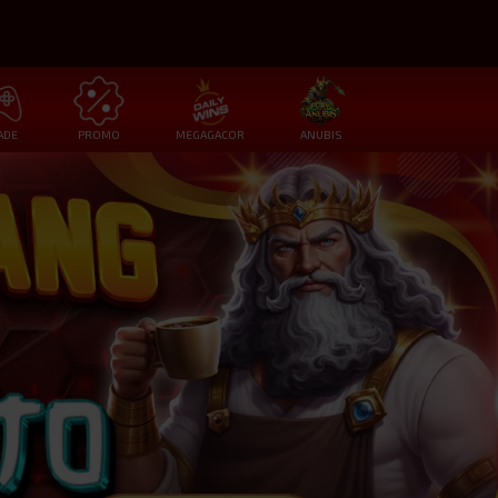
ADE
PROMO
MEGAGACOR
ANUBIS