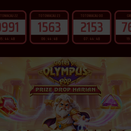
TOMACAU 22
TOTOMACAU 23
TOTOMACAU 00
CA
0991
1563
2153
7
05 : 44 : 45
06 : 44 : 45
07 : 44 : 45
19 