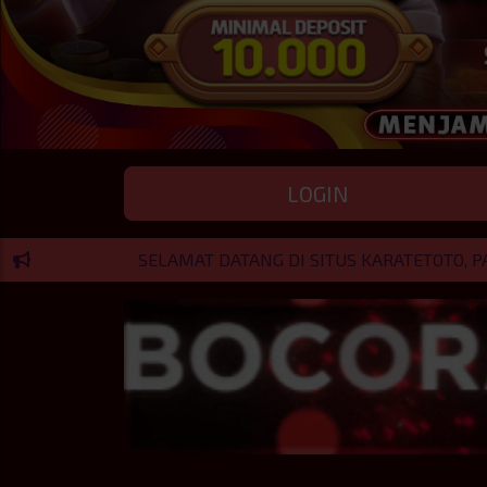
LOGIN
ATANG DI SITUS KARATETOTO, PANEL BANDAR SLOT GACO