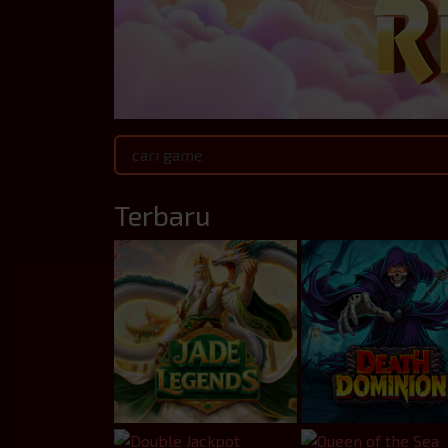
Terbaru