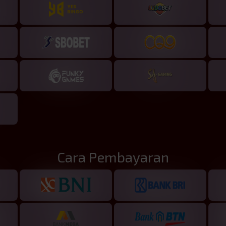
Cara Pembayaran