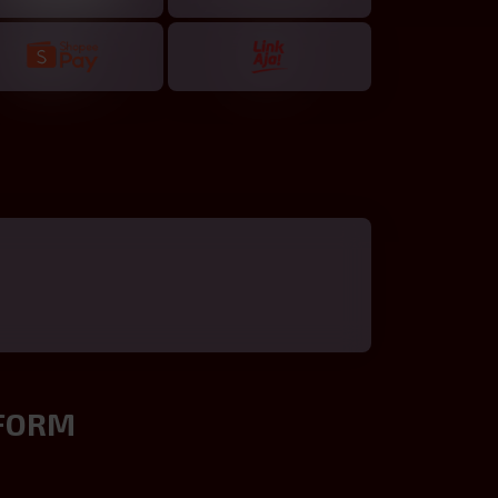
TFORM