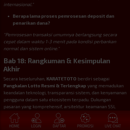
internasional."
Berapa lama proses pemrosesan deposit dan
penarikan dana?
"Pemrosesan transaksi umumnya berlangsung secara
cepat dalam waktu 1-3 menit pada kondisi perbankan
normal dan sistem online."
Bab 18: Rangkuman & Kesimpulan
Akhir
Secara keseluruhan,
KARATETOTO
berdiri sebagai
Pangkalan Lotto Resmi & Terlengkap
yang memadukan
keandalan teknologi, transparansi sistem, dan kenyamanan
pengguna dalam satu ekosistem terpadu. Dukungan
pasaran yang komprehensif, arsitektur keamanan SSL
berlapis, fleksibilitas akses melalui
Link Alternatif
KARATETOTO
, serta kemudahan transaksi 24 jam
HOME
LOGIN
DAFTAR
PROMOSI
LIVE CHAT
menjadikannya platform pilihan utama bagi para pencinta