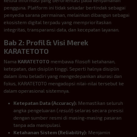
kelola informasi yang berorientasi pada kenyamanan
pengguna. Platform ini tidak sekadar bertindak sebagai
penyedia sarana permainan, melainkan dibangun sebagai
ekosistem digital terpadu yang memprioritaskan
integritas, transparansi data, dan kecepatan layanan.
Bab 2: Profil & Visi Merek
KARATETOTO
Nama
KARATETOTO
membawa filosofi ketahanan,
ketepatan, dan disiplin tinggi. Seperti halnya disiplin
dalam ilmu beladiri yang mengedepankan akurasi dan
fokus, KARATETOTO mengadopsi nilai-nilai tersebut ke
dalam operasional sistemnya.
Ketepatan Data (Accuracy):
Memastikan seluruh
angka pengeluaran (
result
) selaras secara presisi
dengan sumber resmi di masing-masing pasaran
tanpa ada manipulasi.
Ketahanan Sistem (Reliability):
Menjamin