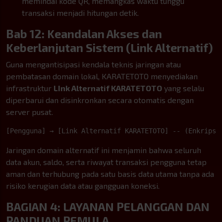
memindai kode QR, memangkas waktu tunggu
transaksi menjadi hitungan detik.
Bab 12: Keandalan Akses dan
Keberlanjutan Sistem (Link Alternatif)
Guna mengantisipasi kendala teknis jaringan atau
pembatasan domain lokal, KARATETOTO menyediakan
infrastruktur
LInk Alternatif KARATETOTO
yang selalu
diperbarui dan disinkronkan secara otomatis dengan
server pusat.
Jaringan domain alternatif ini menjamin bahwa seluruh
data akun, saldo, serta riwayat transaksi pengguna tetap
aman dan terhubung pada satu basis data utama tanpa ada
risiko kerugian data atau gangguan koneksi.
BAGIAN 4: LAYANAN PELANGGAN DAN
PANDUAN PEMULA