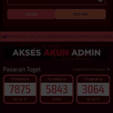
LOGIN
DAFTAR
 DALAM MEMBAYARKAN BERAPAPUN KEMENANGAN PEMAIN.
Pasaran Togel
Lihat lebih banyak
TOTOMACAU 16
TOTOMACAU 19
TOTOMACAU 22
7875
5843
3064
20 : 40 : 15
TUTUP
02 : 40 : 15