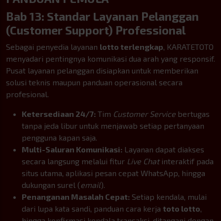
Bab 13: Standar Layanan Pelanggan
(Customer Support) Professional
Sebagai penyedia layanan
lotto terlengkap
, KARATETOTO
menyadari pentingnya komunikasi dua arah yang responsif.
Pusat layanan pelanggan disiapkan untuk memberikan
solusi teknis maupun panduan operasional secara
profesional.
Ketersediaan 24/7:
Tim
Customer Service
bertugas
tanpa jeda libur untuk menjawab setiap pertanyaan
pengguna kapan saja.
Multi-Saluran Komunikasi:
Layanan dapat diakses
secara langsung melalui fitur
Live Chat
interaktif pada
situs utama, aplikasi pesan cepat WhatsApp, hingga
dukungan surel (
email
).
Penanganan Masalah Cepat:
Setiap kendala, mulai
dari lupa kata sandi, panduan cara kerja
toto lotto
,
hingga konfirmasi kendala transaksi, ditangani dengan