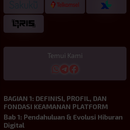
Temui Kami
BAGIAN 1: DEFINISI, PROFIL, DAN
FONDASI KEAMANAN PLATFORM
Bab 1: Pendahuluan & Evolusi Hiburan
Digital