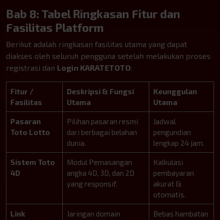
Bab 8: Tabel Ringkasan Fitur dan
Fasilitas Platform
Berikut adalah ringkasan fasilitas utama yang dapat
diakses oleh seluruh pengguna setelah melakukan proses
registrasi dan
Login KARATETOTO
:
Fitur /
Deskripsi & Fungsi
Keunggulan
Fasilitas
Utama
Utama
Pasaran
Pilihan pasaran resmi
Jadwal
Toto Lotto
dari berbagai belahan
pengundian
dunia.
lengkap 24 jam.
Sistem Toto
Modul Pemasangan
Kalkulasi
4D
angka 4D, 3D, dan 2D
pembayaran
yang responsif.
akurat &
otomatis.
Link
Jaringan domain
Bebas hambatan