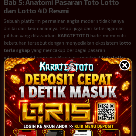
Bab 5: Anatomi Pasaran Toto Lotto
dan Lotto 4D Resmi
Sebuah platform permainan angka modern tidak hanya
dinilai dari keamanannya, tetapi juga dari keberagaman
pilihan yang ditawarkan.
KARATETOTO
hadir memenuhi
kebutuhan tersebut dengan menyediakan ekosistem
lotto
terlengkap
yang mencakup berbagai pasaran
internasional tepercaya. Bagi para penikmat
toto lotto
dan
toto 4d
, variasi pasaran yang fleksibel memberikan
kebebasan dalam menentukan strategi serta waktu
bermain yang paling efisien. Di dalam platform
KARATE
TOTO
, seluruh pasaran
lotto 4d
diintegrasikan secara
langsung dari sumber resminya. Artinya, setiap hasil
putaran angka dieksekusi secara transparan tanpa
manipulasi pihak ketiga. Pilihan pasaran yang tersedia
mencakup berbagai zona waktu, mulai dari pasaran Asia,
Australia, hingga Eropa dan Amerika. Keberagaman ini
menjadikan KARATETOTO sebagai
pangkalan lotto resmi