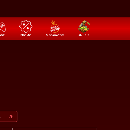
ADE
PROMO
MEGAGACOR
ANUBIS
..
26