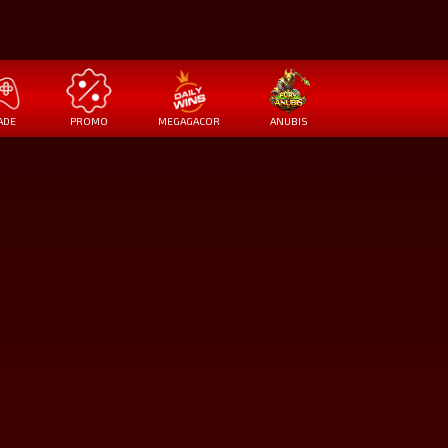
ADE
PROMO
MEGAGACOR
ANUBIS