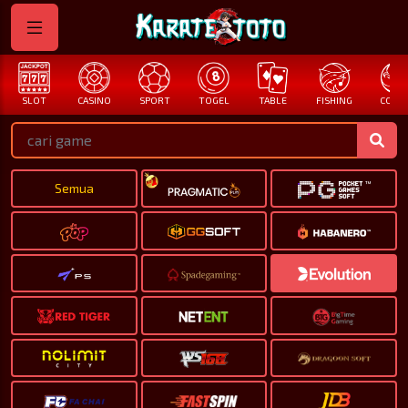
CASINO
SPORT
TOGEL
TABLE
FISHING
COCK F.
ARCA
Semua